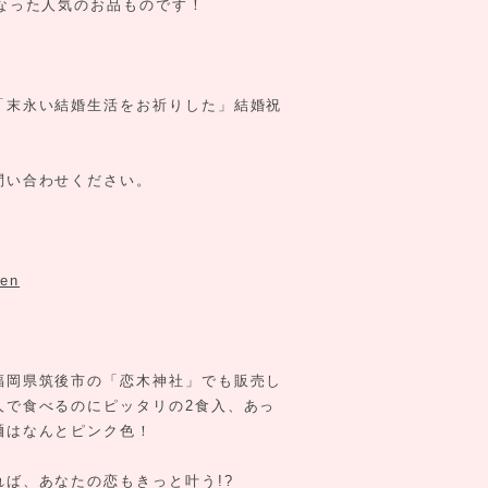
なった人気のお品ものです！
！
「末永い結婚生活をお祈りした」結婚祝
問い合わせください。
men
福岡県筑後市の「恋木神社」でも販売し
人で食べるのにピッタリの2食入、あっ
麺はなんとピンク色！
ば、あなたの恋もきっと叶う!?