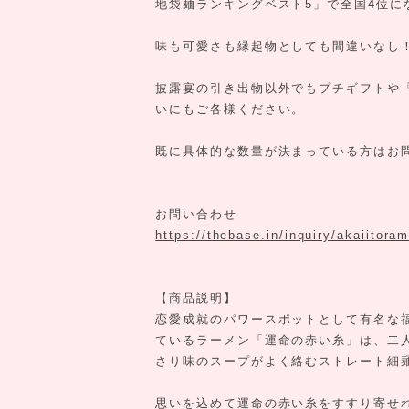
地袋麺ランキングベスト5」で全国4位に
味も可愛さも縁起物としても間違いなし
披露宴の引き出物以外でもプチギフトや
いにもご各様ください。
既に具体的な数量が決まっている方はお
お問い合わせ
https://thebase.in/inquiry/akaiitora
【商品説明】
恋愛成就のパワースポットとして有名な
ているラーメン「運命の赤い糸」は、二
さり味のスープがよく絡むストレート細
思いを込めて運命の赤い糸をすすり寄せれ