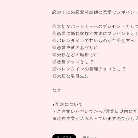
恋のくにの恋愛相談師の恋愛ワンポイン
◎大切なパートナーへのプレゼントとし
◎恋愛に悩む家族や友達にプレゼントと
◎バレンタインで甘いものが苦手な方へ
◎恋愛成就のお守りに
◎受験などの願掛けに
◎恋愛グッズとして
◎バレンタインの義理チョコとして
◎大切な取引先に
など
●配送について
・ご注文いただいてから7営業日以内に
※現在注文が込み合っていますので少し
通報する