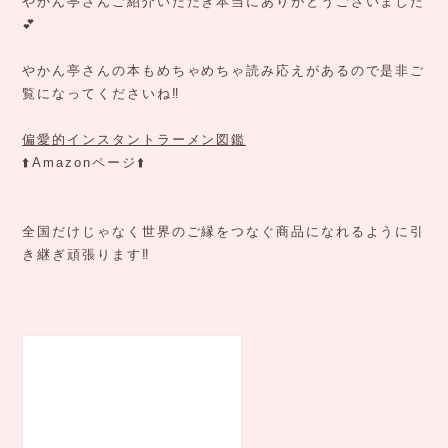
やかん亭さんご紹介いただき本当にありがとうございました
💕
やかん亭さんの本もめちゃめちゃ読み応えがあるので是非ご
覧になってくださいね‼️
偏愛的インスタントラーメン図鑑
⬆️Amazonページ⬆️
全国だけじゃなく世界のご縁をつなぐ商品になれるように引
き継ぎ頑張ります‼️