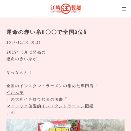
運命の赤い糸‼️〇〇で全国3位⁉️
2019/12/10 10:23
2019年3月に発売の
運命の赤い糸が
なっなんと！
全国のインスタントラーメンの集めた専門店「
やかん亭
」の大和イチロウ代表の著書「
マニアック偏愛的インスタントラーメン図鑑
」の